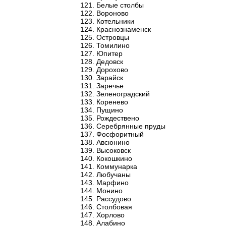
Белые столбы
Вороново
Котельники
Краснознаменск
Островцы
Томилино
Юпитер
Дедовск
Дорохово
Зарайск
Заречье
Зеленоградский
Коренево
Пущино
Рождествено
Серебрянные пруды
Фосфоритный
Авсюнино
Высоковск
Кокошкино
Коммунарка
Любучаны
Марфино
Монино
Рассудово
Столбовая
Хорлово
Алабино