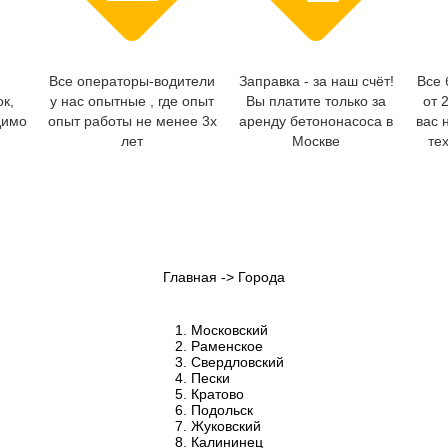
Все операторы-водители
Заправка - за наш счёт!
Все 
ок,
у нас опытные , где опыт
Вы платите только за
от 
димо
опыт работы не менее 3х
аренду бетононасоса в
вас 
лет
Москве
те
Главная
->
Города
Московский
Раменское
Свердловский
Пески
Кратово
Подольск
Жуковский
Калининец