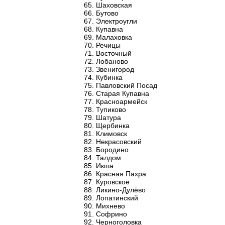
Шаховская
Бутово
Электроугли
Купавна
Малаховка
Речицы
Восточный
Лобаново
Звенигород
Кубинка
Павловский Посад
Старая Купавна
Красноармейск
Тупиково
Шатура
Щербинка
Климовск
Некрасовский
Бородино
Талдом
Икша
Красная Пахра
Куровское
Ликино-Дулёво
Лопатинский
Михнево
Софрино
Черноголовка