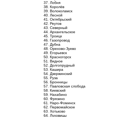
Лобня
Королёв
Волоколамск
Лесной
Октябрьский
Реутов
Северный
Архангельское
Троицк
Газопровод
Дубна
Орехово-Зуево
Егорьевск
Красногорск
Видное
Долгопрудный
Кашира
Дзержинский
Руза
Бронницы
Павловская слобода
Киевский
Нахабино
Фрязино
Наро-Фоминск
Первомайское
Хотьково
Луховицы