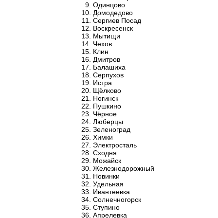
Одинцово
Домодедово
Сергиев Посад
Воскресенск
Мытищи
Чехов
Клин
Дмитров
Балашиха
Серпухов
Истра
Щёлково
Ногинск
Пушкино
Чёрное
Люберцы
Зеленоград
Химки
Электросталь
Сходня
Можайск
Железнодорожный
Новинки
Удельная
Ивантеевка
Солнечногорск
Ступино
Апрелевка