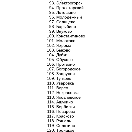
Электрогорск
Пролетарский
Лотошино
Молодёжный
Солнцево
Барыбино
Внуково
Константиново
Молоково
Яхрома
Быково
Дубки
Обухово
Протвино
Богородское
Запрудня
Тучково
Уваровка
Верея
Некрасовка
Яковлевское
Ашукино
Вербилки
Поварово
Красково
Рошаль
Селятино
Троицкое